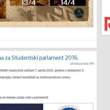
a za Studentski parlament 2016.
od
Debatni klub FPN
itičkih nauka biće održani 7. aprila 2016. godine u slušaonici 3.
edstavljaju sledeći kandidati na međunarodnom smeru:
da se debata zaista vrati u parlament!