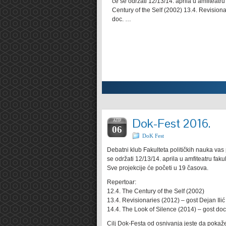
u, koji je održan 12. i 13.
će se održati 12/13/14. aprila u amfiteatr
ić i Bojana Vuletić), „Filip i
Century of the Self (2002) 13.4. Revisiona
doc. …
Pogledaj ceo članak
Dok-Fest 2016.
АПР
06
DoK Fest
Debatni klub Fakulteta političkih nauka vas
se održati 12/13/14. aprila u amfiteatru fakul
Sve projekcije će početi u 19 časova.
Repertoar:
12.4. The Century of the Self (2002)
13.4. Revisionaries (2012) – gost Dejan Ilić
14.4. The Look of Silence (2014) – gost do
Cilj Dok-Festa od osnivanja jeste da pokaže