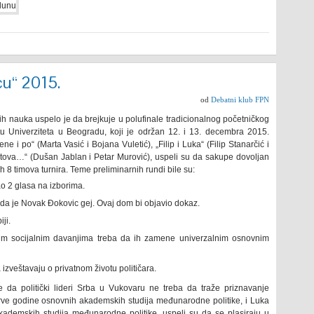
u“ 2015.
od
Debatni klub FPN
čkih nauka uspelo je da brejkuje u polufinale tradicionalnog početničkog
u Univerziteta u Beogradu, koji je održan 12. i 13. decembra 2015.
ne i po“ (Marta Vasić i Bojana Vuletić), „Filip i Luka“ (Filip Stanarčić i
tova…“ (Dušan Jablan i Petar Murović), uspeli su da sakupe dovoljan
ih 8 timova turnira. Teme preliminarnih rundi bile su:
o 2 glasa na izborima.
 da je Novak Đokovic gej. Ovaj dom bi objavio dokaz.
ji.
im socijalnim davanjima treba da ih zamene univerzalnim osnovnim
izveštavaju o privatnom životu političara.
e da politički lideri Srba u Vukovaru ne treba da traže priznavanje
t prve godine osnovnih akademskih studija međunarodne politike, i Luka
kademskih studija međunarodne politike, uspeli su da se plasiraju u