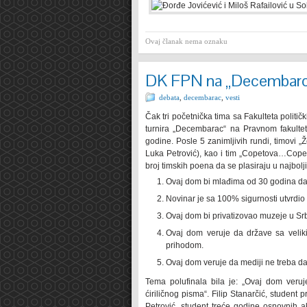
Ovaj članak nema oznaku
DK FPN na „Decembarc
debata
,
decembarac
,
vesti
Čak tri početnička tima sa Fakulteta politi
turnira „Decembarac“ na Pravnom fakultet
godine. Posle 5 zanimljivih rundi, timovi „Že
Luka Petrović), kao i tim „Copetova…Cope
broj timskih poena da se plasiraju u najbolj
Ovaj dom bi mlađima od 30 godina da
Novinar je sa 100% sigurnosti utvrdio
Ovaj dom bi privatizovao muzeje u Srbi
Ovaj dom veruje da države sa velik
prihodom.
Ovaj dom veruje da mediji ne treba da 
Tema polufinala bila je: „Ovaj dom veruj
ćiriličnog pisma“. Filip Stanarčić, studen
Petrović, student treće godine osnovnih a