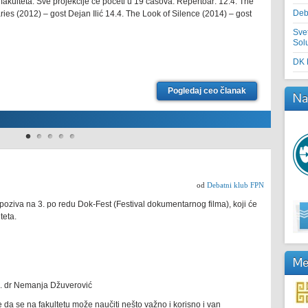
u fakulteta. Sve projekcije će početi u 19 časova. Repertoar: 12.4. The
Debatn
Deb
ries (2012) – gost Dejan Ilić 14.4. The Look of Silence (2014) – gost
Jevrem
zaista
Sve
Sol
DK 
Pogledaj ceo članak
Na
od
Debatni klub FPN
 poziva na 3. po redu Dok-Fest (Festival dokumentarnog filma), koji će
teta.
Me
c. dr Nemanja Džuverović
 da se na fakultetu može naučiti nešto važno i korisno i van