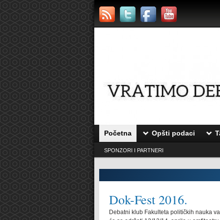
Početna
Opšti podaci
T
SPONZORI I PARTNERI
Dok-Fest 2016.
polufinale tradicionalnog
Debatni klub Fakulteta političkih nauka v