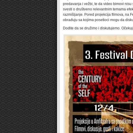
predavanja i vežbi, te da video bimovi nis
svesti o društveno relevantnim temama efe
razmišljanje. Pored projekcija filmova, na Fe
obrađuju sa kojima posetioci mogu da disku
Dođite da se družimo i diskutujemo. Oček