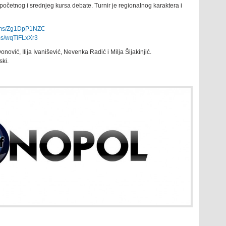
 početnog i srednjeg kursa debate. Turnir je regionalnog karaktera i
ms/
Zg1DpP1NZC
ms/
wqTiFLxXr3
onović, Ilija Ivanišević, Nevenka Radić i Milja Šijakinjić.
ski.