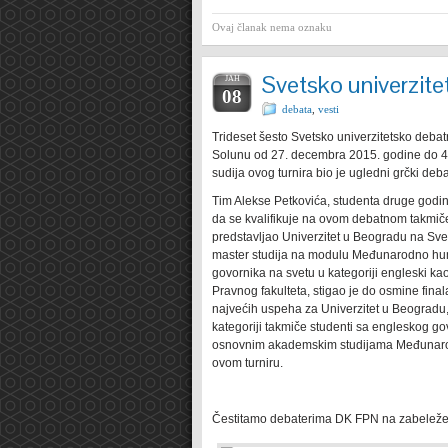
Ovaj članak nema oznaku
Svetsko univerzite
ЈАН
08
debata
,
vesti
Trideset šesto Svetsko univerzitetsko debatn
Solunu od 27. decembra 2015. godine do 4. j
sudija ovog turnira bio je ugledni grčki d
Tim Alekse Petkovića, studenta druge god
da se kvalifikuje na ovom debatnom takmiče
predstavljao Univerzitet u Beogradu na Sv
master studija na modulu Međunarodno huma
govornika na svetu u kategoriji engleski ka
Pravnog fakulteta, stigao je do osmine finala
najvećih uspeha za Univerzitet u Beogradu, a
kategoriji takmiče studenti sa engleskog g
osnovnim akademskim studijama Međunarodne
ovom turniru.
Čestitamo debaterima DK FPN na zabelež