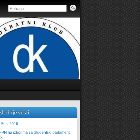
slednje vesti
 FPN na izborima za Studentski parlament
-Fest 2016.
FPN na izborima za Studentski parlament
 za Studentski parlament Fakulteta političkih nauka biće održani 7. aprila 2016. god
6.