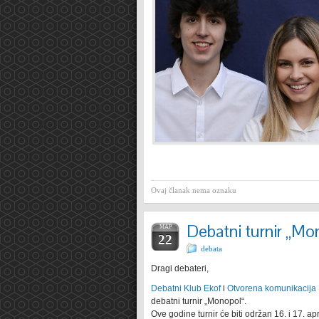
Ovaj članak nema oznaku
Debatni turnir „Mo
МАР
22
debata
Dragi debateri,
Debatni Klub Ekof
i
Otvorena komunikacija
debatni turnir „Monopol“.
Ove godine turnir će biti održan 16. i 17. 