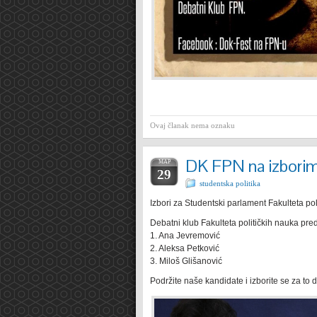
Ovaj članak nema oznaku
DK FPN na izborim
МАР
29
studentska politika
Izbori za Studentski parlament Fakulteta pol
Debatni klub Fakulteta političkih nauka pr
1. Ana Jevremović
2. Aleksa Petković
3. Miloš Glišanović
Podržite naše kandidate i izborite se za to 