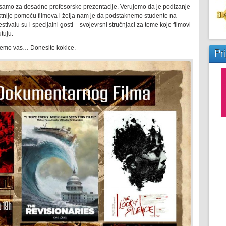
u samo za dosadne profesorske prezentacije. Verujemo da je podizanje
ktnije pomoću filmova i želja nam je da podstaknemo studente na
stivalu su i specijalni gosti – svojevrsni stručnjaci za teme koje filmovi
tuju.
ujemo vas… Donesite kokice.
Pri