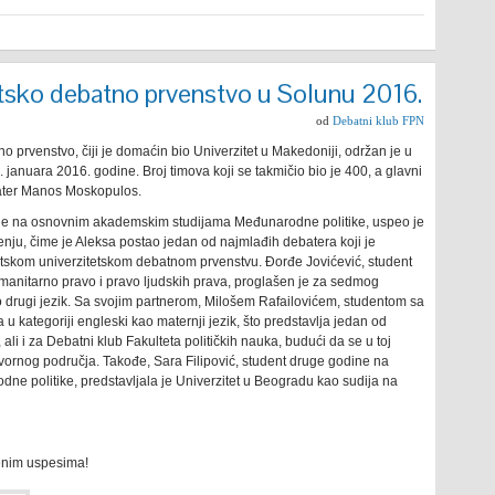
tsko debatno prvenstvo u Solunu 2016.
od
Debatni klub FPN
o prvenstvo, čiji je domaćin bio Univerzitet u Makedoniji, održan je u
anuara 2016. godine. Broj timova koji se takmičio bio je 400, a glavni
ebater Manos Moskopulos.
ine na osnovnim akademskim studijama Međunarodne politike, uspeo je
nju, čime je Aleksa postao jedan od najmlađih debatera koji je
etskom univerzitetskom debatnom prvenstvu. Đorđe Jovićević, student
nitarno pravo i pravo ljudskih prava, proglašen je za sedmog
o drugi jezik. Sa svojim partnerom, Milošem Rafailovićem, studentom sa
 u kategoriji engleski kao maternji jezik, što predstavlja jedan od
li i za Debatni klub Fakulteta političkih nauka, budući da se u toj
ovornog područja. Takođe, Sara Filipović, student druge godine na
 politike, predstavljala je Univerzitet u Beogradu kao sudija na
enim uspesima!