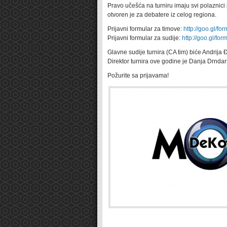
Pravo učešća na turniru imaju svi polaznici
otvoren je za debatere iz celog regiona.
Prijavni formular za timove:
http://goo.gl/for
Prijavni formular za sudije:
http://goo.gl/for
Glavne sudije turnira (CA tim) biće Andrija Đ
Direktor turnira ove godine je Danja Drndar
Požurite sa prijavama!